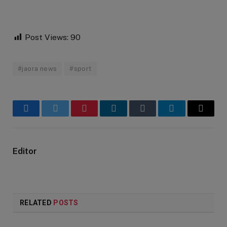
Post Views:
90
#jaora news
#sport
Facebook
Twitter
Pinterest
LinkedIn
Tumblr
Telegram
Email
Editor
RELATED
POSTS