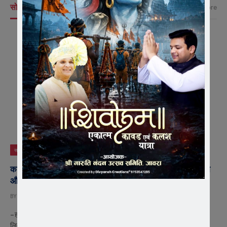
सोशल न्यूज़
View More
सोशल न्यूज़
कश्मीरी थीम में रंगी जेएसजी जावरा संगिनी की पार्टी, पारंपरिक वेशभूषा
और मनोरंजक खेलों ने बांधा समां
BY
EDITOR
JULY 20, 2026
– होटल साईराज चौपाटी में आयोजित कार्यक्रम में संगिनी बहनों ने कश्मीरी संस्कृति का
लिया…