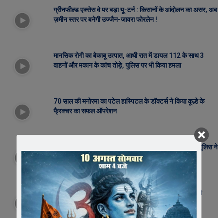
ग्रीनफील्ड एक्सेस वे पर बड़ा यू-टर्न : किसानों के आंदोलन का असर, अब
ज़मीन स्तर पर बनेगी उज्जैन-जावरा फोरलेन !
FEBRUARY 21, 2026
मानसिक रोगी का बेकाबू उत्पात, आधी रात में डायल 112 के साथ 3
वाहनों और मकान के कांच तोड़े, पुलिस पर भी किया हमला
NOVEMBER 23, 2025
70 साल की मनोरमा का पटेल हास्पिटल के डॉक्टर्स ने किया कूल्हे के
फै्रक्चर का सफल ऑपरेशन
JULY 14, 2025
100 ग्राम एमडी के साथ रतलाम के 02 युवक गिरफ्तार, रिंगनोद पुलिस ने
एमडी सहित जब्त किया 18 लाख का मश्रुका
DECEMBER 25, 2024
वीरेन्द्रसिंह सोलंकी के मंच से प्रत्याशी घोषित कर गए जितु पटवारी
SEPTEMBER 22, 2023