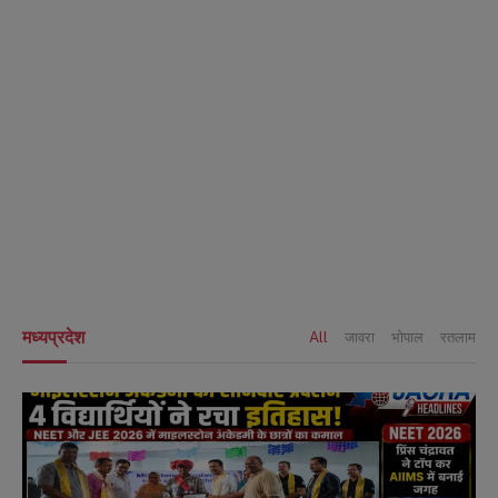
जावरा
क्राइम न्यूज़
जावरा SDM कार्यालय पहुंचे रतलाम
कलेक्टर अजय कटेसरिया, रिकॉर्ड
एमडी ड्रग्स पर बड़ी कार्रवाई :
और कानून-व्यवस्था की तैयारियों का
पिपलोदा पुलिस ने 15 ग्राम एमडी के
किया निरीक्षण
साथ युवक को दबोचा
क्राइम न्यूज़
एक्सक्लूसिव
मध्यप्रदेश
All
जावरा
भोपाल
रतलाम
रतलाम जंक्शन पर DRI की बड़ी
जावरा-नागदा नगर परिषद अध्यक्षों पर
कार्रवाई : 1.60 करोड़ की
हाईकोर्ट का बड़ा आदेश, पूरे
एम्फेटामाइन के साथ नाइजीरियन
मध्यप्रदेश में मच सकती है कानूनी
महिला तस्कर गिरफ्तार
हलचल