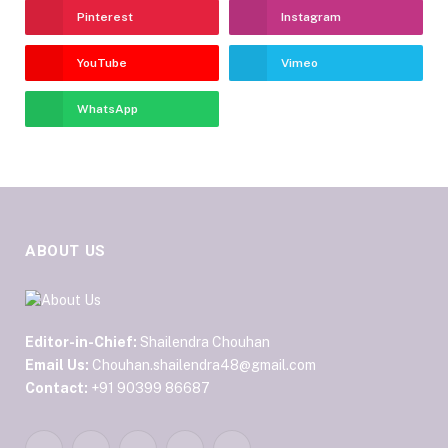
Pinterest
Instagram
YouTube
Vimeo
WhatsApp
ABOUT US
Editor-in-Chief:
Shailendra Chouhan
Email Us:
Chouhan.shailendra48@gmail.com
Contact:
+91 90399 86687