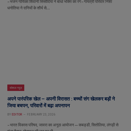
– भजन गायिका शिवानी सिसोदिया ने बांधा भक्ति का रंग – गायत्री परिवार निशा
धनोतिया ने रानियों के शौर्य से…
सोशल न्यूज़
अपने पारंपरिक खेल – अपनी विरासत : बच्चों संग खेलकर बड़ों ने
जिया बचपन, परिवारों में बढ़ा अपनापन
BY
EDITOR
FEBRUARY 23, 2026
– भारत विकास परिषद, जावरा का अनूठा आयोजन — कबड्डी, सितोलिया, लंगड़ी से