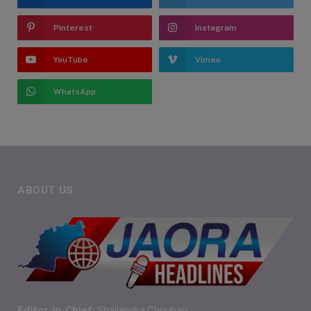
Pinterest
Instagram
YouTube
Vimeo
WhatsApp
ABOUT US
Editor-in-Chief:
Shailendra Chouhan