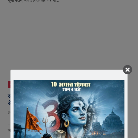
गूंजा मैदान, मोबाइल की लत पर भी…
सोशल न्यूज़
सर्द रातों में करुणा की लौ : जैन सोशल ग्रुप मेन की ‘रात्रि कंबल
सेवा’ बनी मानवता की नई मिसाल
BY
EDITOR
DECEMBER 2, 2025
– जावरा में जरूरतमंदों तक आधी रात को पहुँची सेवा, बिना नाम-गौरव के ओढ़ाए कंबल
जावरा। ठिठुरती सर्द रातें ……