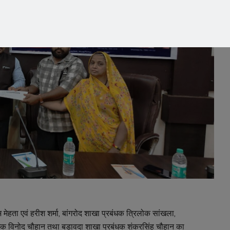
ेहता एवं हरीश शर्मा, बांगरोद शाखा प्रबंधक त्रिलोक सांखला,
बंधक विनोद चौहान तथा बड़ावदा शाखा प्रबंधक शंकरसिंह चौहान का