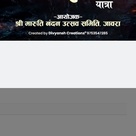
k
Twitter
Pinterest
LinkedIn
Tumblr
Telegram
Email