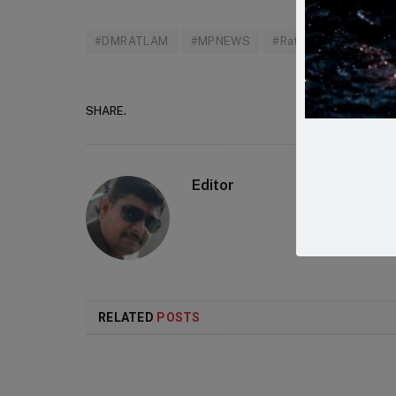
#DMRATLAM
#MPNEWS
#Ratlamnewstosay
SHARE.
Faceboo
Editor
RELATED
POSTS