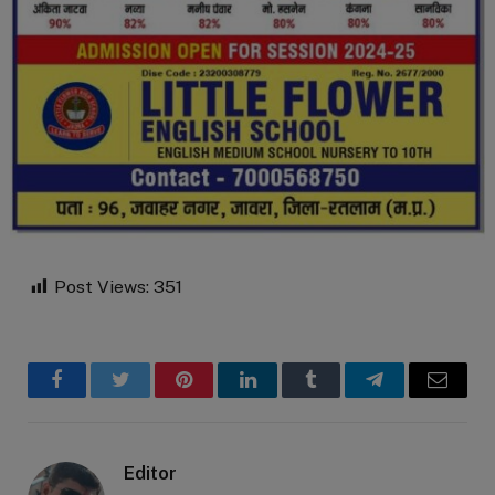
Post Views:
351
Facebook
Twitter
Pinterest
LinkedIn
Tumblr
Telegram
Email
Editor