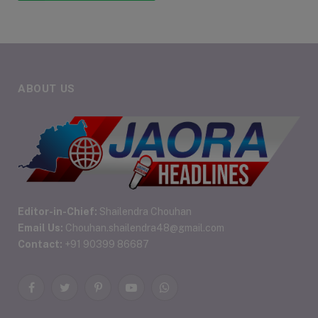
ABOUT US
Editor-in-Chief:
Shailendra Chouhan
Email Us:
Chouhan.shailendra48@gmail.com
Contact:
+91 90399 86687
Facebook
Twitter
Pinterest
YouTube
WhatsApp