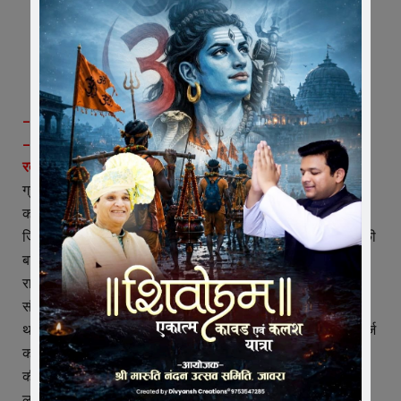
– मोटर साईकल के नंबर से हुई पहचान, राजस्थान के निकले आरोपी
– पुलिस ने किया गिरफ्तार
रतलाम।
चांदनी चौक स्थित सौभाग्य ज्वेलर्स की दुकान में 15 मई को
ग्राहक बनकर आए पति पत्नी ने सोने की बालियां चुराई और भागने में
कामयाब हो गए, लेकिन बाली चुराते हुए वे दोनो सीसीटीवी में कैद हो गए,
जिसके आधार पर पुलिस ने ज्वेलरी शॉप से बाली चुराने वाले पति पत्नी की
बाईक नंबर के आधार पर पहचान की और उन्है गिरफ्तार किया। आरोपी
राजस्थान के दानपुर के निवासी हैं।
सौभाग्य ज्वेलर्स संचालक संजय पिता अनोखीलाल छाजेड़ ने माणकचौक
थाने पर दुकान से 5.50 ग्राम की सोने की बाली चोरी होने की रिपोर्ट दर्ज
कराई। जिस पर माणकचौक थाना प्रभारी रणजीत सिंगार ने टीम गठित
की गई। टीम द्वारा ज्वेलर्स की दुकान मे लगे सीसीटीवी फूटेज व शहर मे
लगे सीसीटीवी कैमरे खंगाले। कैमरे में दिखे संदिग्ध लोगों की पहचान कर