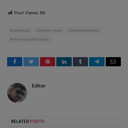
Post Views:
86
#congress
#ratlam news
#ratlamcollector
#shivrajsinghchouhan
Facebook
Twitter
Pinterest
LinkedIn
Tumblr
Telegram
Email
Editor
RELATED
POSTS