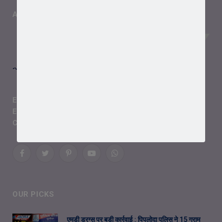
ABOUT US
Editor-in-Chief:
Shailendra Chouhan
Email Us:
Chouhan.shailendra48@gmail.com
Contact:
+91 90399 86687
Facebook
Twitter
Pinterest
YouTube
WhatsApp
OUR PICKS
एमडी ड्रग्स पर बड़ी कार्रवाई : पिपलोदा पुलिस ने 15 ग्राम