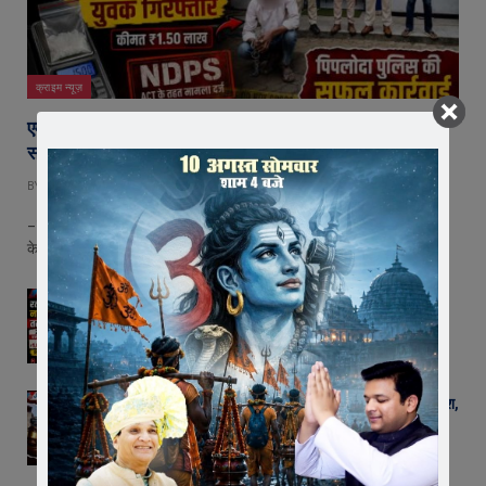
क्राइम न्यूज़
एमडी ड्रग्स पर बड़ी कार्रवाई : पिपलोदा पुलिस ने 15 ग्राम एमडी के
साथ युवक को दबोचा
BY
EDITOR
AUGUST 7, 2026
– बैलारा फंटा पर घेराबंदी कर पुलिस ने आरोपी को किया गिरफ्तार, एनडीपीएस एक्ट
के…
रतलाम जंक्शन पर DRI की बड़ी कार्रवाई : 1.60 करोड़ की
एम्फेटामाइन के साथ नाइजीरियन महिला तस्कर गिरफ्तार
AUGUST 7, 2026
जावरा-नागदा नगर परिषद अध्यक्षों पर हाईकोर्ट का बड़ा आदेश,
पूरे मध्यप्रदेश में मच सकती है कानूनी हलचल
AUGUST 7, 2026