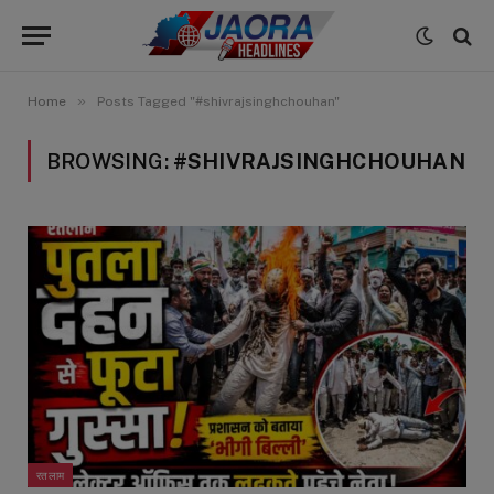
»
Home
Posts Tagged "#shivrajsinghchouhan"
BROWSING:
#SHIVRAJSINGHCHOUHAN
रतलाम