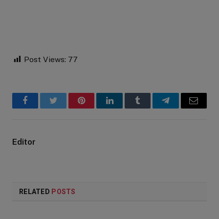
Post Views:
77
Facebook
Twitter
Pinterest
LinkedIn
Tumblr
Telegram
Email
Editor
RELATED
POSTS