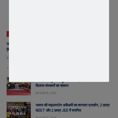
क्राइम न्यूज़
जावरा में आधी रात जुए के अड्डे पर पुलिस का छापा, 9 जुआरी
गिरफ्तार; 31,300 रुपए कैश बरामद
BY
EDITOR
AUGUST 8, 2026
– मुखबिर की सूचना पर पुलिस ने दी दबिश, 52 ताश के पत्ते भी बरामद;…
सरस्वती शिशु मंदिर पहुंचे संगठन मंत्री योगेश शर्मा, बच्चों को
दिलाया संस्कारों का संकल्प
AUGUST 8, 2026
जावरा की माइलस्टोन अकैडमी का शानदार प्रदर्शन, 2 छात्र
NEET और 2 छात्र JEE में चयनित
AUGUST 7, 2026