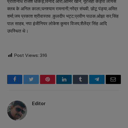
प्रतिनिधि राजेश धाकड़,विनोद ओरा,आमिर खान, नूरजहां कड़पा लायंस
क्लब के अनिल काला,घनश्याम रामनानी,नरेंद्र संघवी, छोटू पंड्या,अमित
शर्मा,जय प्रकाश श्रीवास्तव ,कुलदीप भट्ट,प्रवीण पाठक,ओझा सर,सिंह
पाल साहब, नपा इंजीनियर लोकेश कुमार विजय,शैलेंद्र सिंह आदि
उपस्थित थे।
Post Views:
316
Facebook
Twitter
Pinterest
LinkedIn
Tumblr
Telegram
Email
Editor