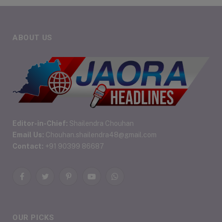
ABOUT US
Editor-in-Chief:
Shailendra Chouhan
Email Us:
Chouhan.shailendra48@gmail.com
Contact:
+91 90399 86687
Facebook
Twitter
Pinterest
YouTube
WhatsApp
OUR PICKS