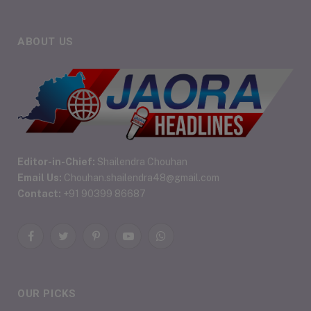
ABOUT US
Editor-in-Chief:
Shailendra Chouhan
Email Us:
Chouhan.shailendra48@gmail.com
Contact:
+91 90399 86687
Facebook
Twitter
Pinterest
YouTube
WhatsApp
OUR PICKS