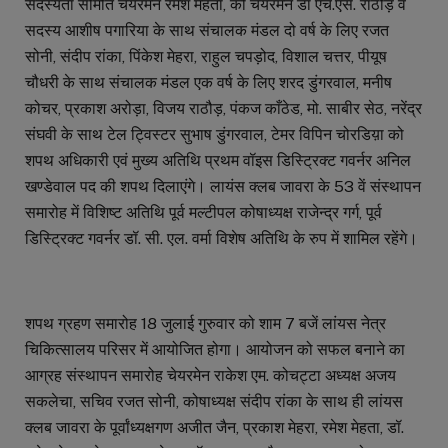
सदस्यता समिति चेयरमेन रमेश मेहता, को चेयरमेन डॉ एच.एस. राठौड़ व
सदस्य आशीष पगारिया के साथ संचालक मंडल दो वर्ष के लिए रजत
सोनी, संदीप रांका, पिंकेश मेहरा, राहुल चपड़ोद, विशाल चत्तर, पीयूष
चौधरी के साथ संचालक मंडल एक वर्ष के लिए शरद डुंगरवाल, मनीष
कोचर, प्रकाश अरोड़ा, विजय राठौड़, पंकज काँठेड, मो. साबीर सेठ, नरेंद्र
संघवी के साथ टेल ट्विस्टर सुभाष डुंगरवाल, टेमर विपिन चोरडिय़ा को
शपथ अधिकारी एवं मुख्य अतिथि प्रथम वॉइस डिस्ट्रिक्ट गवर्नर अनिल
खण्डेवाल पद की शपथ दिलाएंगे। लायंस क्लब जावरा के 53 वें संस्थापन
समारोह में विशिष्ट अतिथि पूर्व मल्टीपल कोषाध्यक्ष राजेन्द्र गर्ग, पूर्व
डिस्ट्रिक्ट गवर्नर डॉ. सी. एल. वर्मा विशेष अतिथि के रुप में शामिल रहेंगे।
शपथ ग्रहण समारोह 18 जुलाई गुरुवार को शाम 7 बजें लांयस नेत्र
चिकित्सालय परिसर में आयोजित होगा। आयोजन को सफल बनाने का
आग्रह संस्थापन समारोह चेयरमेन राकेश एम. कोचट्टा अध्यक्ष अजय
सकलेचा, सचिव रजत सोनी, कोषाध्यक्ष संदीप रांका के साथ ही लांयस
क्लब जावरा के पूर्वांध्यक्षगण अजीत जैन, प्रकाश मेहरा, रमेश मेहता, डॉ.