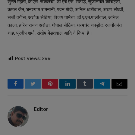
सुरेश मेहता, के.एल. सकलेचा, डॉ एच.एस. राठौड़, सुजानमल कोचट्टा,
कमल जैन, घनश्याम रामनानी, पवन मोदी, अनिल धारीवाल, अरुण संघवी,
सजी वर्गीस, अशोक सेठिया, विजय पामेचा, डॉ ए.एन.पालीवाल, अनिल
काला, हरिनारायण अरोड़ा, गोपाल सेठिया, धरमचंद चपड़ोद, रजनीकांत
शाह, प्रदीप शर्मा, संतोष मेडतवाल आदि ने किया हैं।
Post Views:
299
Facebook
Twitter
Pinterest
LinkedIn
Tumblr
Telegram
Email
Editor