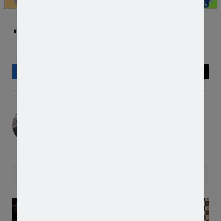
Post Views:
493
Facebook
Twitter
Pinterest
LinkedIn
Tumblr
Telegram
Email
Editor
RELATED
POSTS