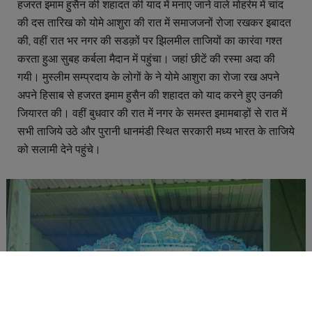
हजरत इमाम हुसैन की शहादत की याद में मनाए जाने वाले मोहर्रम में चांद
की दस तारिख को योमे आशुरा की रात में समाजजनों रोजा रखकर इबादत
की, वहीं रात भर नगर की सडक़ों पर झिलमील ताजियों का कारंवा गश्त
करता हुआ सुबह कर्बला मैदान में पहुंचा। जहां छीटें की रस्मा अदा की
गयी। मुस्लीम सम्प्रदाय के लोगों के ने योमे आशुरा का रोजा रख अपने
अपने हिसाब से हजरत इमाम हुसैन की शहादत को याद करने हुए उनकी
जियारत की। वहीं बुधवार की रात में नगर के समस्त इमामबाड़ों से रात में
सभी ताजिये उठे और पुरानी धानमंडी स्थित सरकारी मध्य भारत के ताजिये
को सलामी देने पहुंचे।