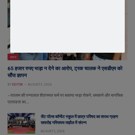
जावरा
65 हजार रुपए भाड़ा न देने का आरोप, ट्रक चालक ने एसडीएम को
सौंपा ज्ञापन
BY
EDITOR
AUGUST 5, 2026
– रतलाम की पन्नालाल शैतानमल फर्म पर बकाया भाड़ा रोकने, धमकाने और मानसिक
प्रताडऩा का…
सेंट पॉल्स कॉन्वेंट स्कूल में छात्र परिषद का शपथ ग्रहण
समारोह गरिमामय माहौल में संपन्न
AUGUST 5, 2026