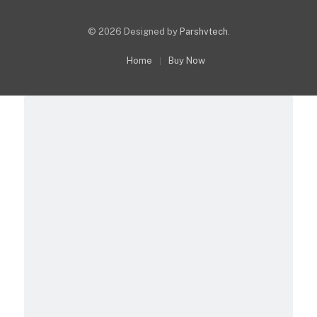
© 2026 Designed by
Parshvtech
.
Home
Buy Now