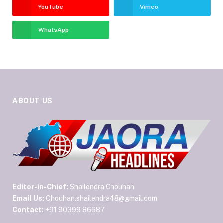
YouTube
Vimeo
WhatsApp
ABOUT US
Editor-in-Chief:
Shailendra Chouhan
Email Us:
Chouhan.shailendra48@gmail.com
Contact:
+91 90399 86687