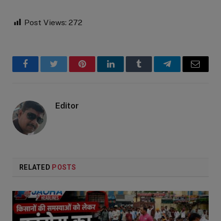
Post Views:
272
Facebook
Twitter
Pinterest
LinkedIn
Tumblr
Telegram
Email
Editor
RELATED
POSTS