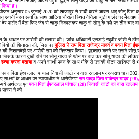
जाने का सपना संजोए जावरा पहुंची दुल्हन सोनु यादव का चाकु से गला रेतकर अर्थी 
त किया है।
न अनुसार 05 जुलाई 2020 को शाजापुर से शादी करने जावरा आई सोनु पिता कमल
नु अपनी बहन रूची के साथ आंटिया चौराहा स्थित वेनिला ब्यूटी पार्लर पर मैकअप 
 पार्लर में बैठा फिर जेब से चाकु निकालकर चाकु से सोनु के गले पर तीन चार 
तिम कॉल के आधार पर आरोपी की तलाश की। जांच अधिकारी एसआई रघुवीर जोशी ने ट
ोपियों की शिनाख्त की, जिस पर
पुलिस ने राम पिता राजेन्द्र यादव व पवन पिता
 की निशानदेही पर आरोपी राम को गिरफ्तार किया। पूछताछ करने पर उसने सोनू याद
 था जिसके कारण दुखी होने पर सोनू यादव से फोन पर बात कर सोनू यादव की लोकेश
 हत्या करना बताया
व अपने साथी पवन के साथ मौके से उसकी मोटर साईकल से भाग
लाम व पवन पिता ईश्वरलाल पांचाल निवासी जाटो का वास रतलाम पर अपराध धारा 302
ए साक्ष्यों के आधार पर न्यायाधीश ने आरोपीगण
राम यादव पिता राजेन्द्र यादव (28
पयें अर्थदण्ड एवं
पवन पिता ईश्वरलाल पांचाल (28) निवासी जाटो का वास रतलाम
य पारस ने की।