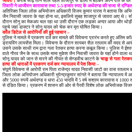
जावरा।
करीब साढ़े तीन साल पहले शाजापुर से डोली में बैठकर अपने पति के घर 
तिवारी ने आजीवन कारावास तथा 5-5 हजार रुपए के अर्थदण्ड की सजा से दण्डि
अतिरिक्त जिला लोक अभियोजन अधिकारी विजय कुमार पारस ने बताया कि अभियोज
जैन निवासी जावरा के यहा होना था, इसलिये सुबह शाजापुर से जावरा आए थे। सो
दौरान सोनु का मेकअप चल रहा था उसी दौरान एक लड़का अन्दर आया और थोड़ी देर
पहुचे जहां डाक्टर ने सोनु यादव को चेक कर मृत घोषित किया।
कॉल डिटेल से आरोपियों की हुई पहचान –
पुलिस ने मामले में प्रकरण दर्ज कर मामले की विवेचना प्रारंभ करते हुए अं
ड्रायविंग लायसेंस मिला। विवेचना के दौरान सायबर सैल रतलाम की मदद से आर
उसने उसके साथी राम द्वारा गला रेतकर हत्या करना कबूल किया। पुलिस ने ईश्वर
वाले गौरव जैन के साथ उसके मामा मुकेश जैन निवासी जावरा के यहां होने वाला
सोनू यादव को जान से मारने की नीयत से सेण्डवीच काटने के
चाकू से गला रेतकर
हत्या की धाराओं में प्रकरण दर्ज कर न्यायालय में पेश किया –
संपूर्ण विवेचना से आरोपी राम पिता राजेन्द्र यादव निवासी जाटो का वास रत
जिला लोक अभियोजन अधिकारी भुपेन्द्रकुमार सांगते ने बताया कि न्यायालय में आ
और 5000 रुपयें अर्थदण्ड व धारा 450 भादवि में 5 वर्ष सश्रम कारावास व 1000 रु
से दंडित किया। प्रकरण में शासन की ओर से पैरवी विशेष लोक अभियोजक विज