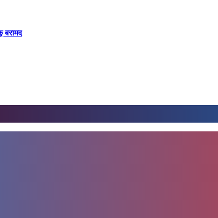
कू बरामद