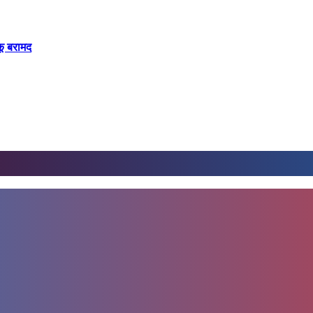
कू बरामद