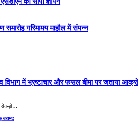
एसडीएम को सौंपा ज्ञापन
हण समारोह गरिमामय माहौल में संपन्न
जस्व विभाग में भ्रष्टाचार और फसल बीमा पर जताया आक्र
र सेंकड़ो…
कू बरामद