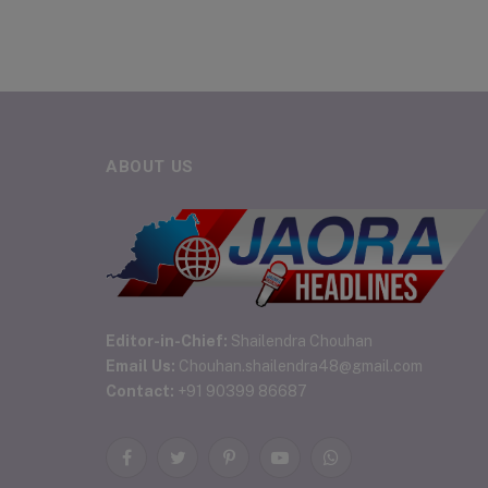
ABOUT US
Editor-in-Chief:
Shailendra Chouhan
Email Us:
Chouhan.shailendra48@gmail.com
Contact:
+91 90399 86687
Facebook
Twitter
Pinterest
YouTube
WhatsApp