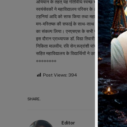
अभियान के तहत् यह गतिविधि स्वच्छ भारत मिशन अंतर्गत चल 
स्वयंसेवकों ने महाविद्यालय परिसर के आसपास पसरी गंदगी
टहनियां आदि को साफ किया तथा महाविद्यालय के अन्य सभी व
मन- मस्तिष्क की सफाई के साथ-साथ घर-परिसर,गांव-गली 
का संकल्प लिया। एनएसएस के सभी स्वयंसेवकों ने हर वर्ष 
इस दौरान प्राध्यापक डॉ. विद्या तिवारी, डॉ. आभा सक्सेना 
निकिता मालवीय, रवि सेन,रूद्रांशी पांचाल, नागेश्वर बॉस
सहित महाविद्यालय के विद्यार्थियों ने उत्साहपूर्वक सहभागिता
००००००००
Post Views:
394
SHARE.
Faceboo
Editor