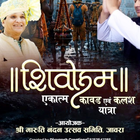
रहे स्वच्छता पखवाडें के अन्तर्गत सम्पन्न की गई। रासेयो के
, प्लास्टिक, गाजर घास, अनावश्यक कागज-पत्थर, पेड़-पौधों की सूखी
िद्यार्थियों को स्वच्छता का महत्व बताते हुए अपने शरीर की सफाई ,
व मोहल्ले आदि को साफ रखने का संदेश दिया और गंदगी मुक्त परिसर
100 घण्टे यानी हर सप्ताह में 2 घण्टे श्रमदान करने का प्रण भी लिया।
, डॉ.समता मेहता, डॉ. रश्मि पाल, लवकुश पाटीदार के साथ रासेयो के
, रोहित सेन, निकिता धाकड़, भावना धाकड़, नमन यादव, शिवराज सिंह
 की हैं।
k
Twitter
Pinterest
LinkedIn
Tumblr
Telegram
Email