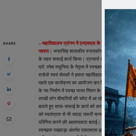
– महाविद्यालय प्रांगण में एनएसएस के स्वयं सेवकों ने किय
SHARE
जावरा
। भगतसिंह शासकीय स्नातकोत्तर महाविद्यालय एनएसएस 
के तहत सफाई कार्य किया। प्राचार्य डॉ. एजी पठान के मार्
प्रो. रमेश वसुनिया के नेतृत्व में स्वच्छता ही सेवा अभिया
रासेयो स्वयं सेवकों ने हमारा महाविद्यालय स्वच्छ महाविद्या
पहले एक कार्यक्रम का आयोजन कर विद्यार्थियों को स्वच्छता 
के नव निर्माण में स्वच्छ भारत मिशन के योगदान को रेखांकित
लाखों लोग बीमारियों की चपेट में आ रहे हैं इस पर प्रक
बताते हुए साफ-सफाई के कार्य को करना भारत की सबसे उत्कृष
को स्वतंत्रता से भी ज्यादा जरूरी मानते थे, इसलिए हमें पू
परिणित करने की आवश्यकता बताई।
स्वच्छता पखवाड़ा अंतर्गत एसएसएस इकाई के स्वयं सेवकों 