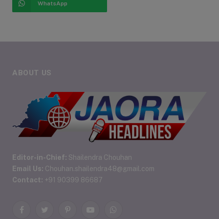
WhatsApp
ABOUT US
Editor-in-Chief:
Shailendra Chouhan
Email Us:
Chouhan.shailendra48@gmail.com
Contact:
+91 90399 86687
Facebook
Twitter
Pinterest
YouTube
WhatsApp