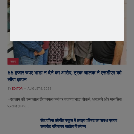
जावरा
65 हजार रुपए भाड़ा न देने का आरोप, ट्रक चालक ने एसडीएम को
सौंपा ज्ञापन
BY
EDITOR
AUGUST 5, 2026
– रतलाम की पन्नालाल शैतानमल फर्म पर बकाया भाड़ा रोकने, धमकाने और मानसिक
प्रताडऩा का…
सेंट पॉल्स कॉन्वेंट स्कूल में छात्र परिषद का शपथ ग्रहण
समारोह गरिमामय माहौल में संपन्न