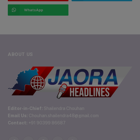
WhatsApp
ABOUT US
Editor-in-Chief:
Shailendra Chouhan
Email Us:
Chouhan.shailendra48@gmail.com
Contact:
+91 90399 86687