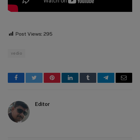
Post Views:
295
vedio
Facebook
Twitter
Pinterest
LinkedIn
Tumblr
Telegram
Email
Editor