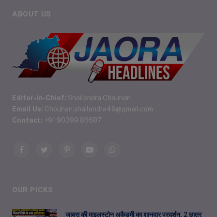
ABOUT US
Editor-in-Chief:
Shailendra Chouhan
Email Us:
Chouhan.shailendra48@gmail.com
Contact:
+91 90399 86687
Facebook
Twitter
Pinterest
YouTube
WhatsApp
OUR PICKS
जावरा की माइलस्टोन अकैडमी का शानदार प्रदर्शन, 2 छात्र