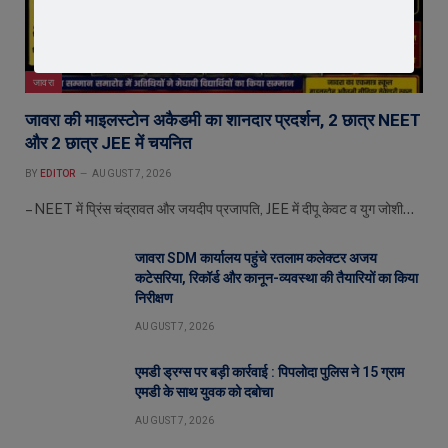
जावरा
जावरा की माइलस्टोन अकैडमी का शानदार प्रदर्शन, 2 छात्र NEET
और 2 छात्र JEE में चयनित
BY
EDITOR
AUGUST 7, 2026
– NEET में प्रिंस चंद्रावत और जयदीप प्रजापति, JEE में दीपू केवट व युग जोशी…
जावरा SDM कार्यालय पहुंचे रतलाम कलेक्टर अजय
कटेसरिया, रिकॉर्ड और कानून-व्यवस्था की तैयारियों का किया
निरीक्षण
AUGUST 7, 2026
एमडी ड्रग्स पर बड़ी कार्रवाई : पिपलोदा पुलिस ने 15 ग्राम
एमडी के साथ युवक को दबोचा
AUGUST 7, 2026