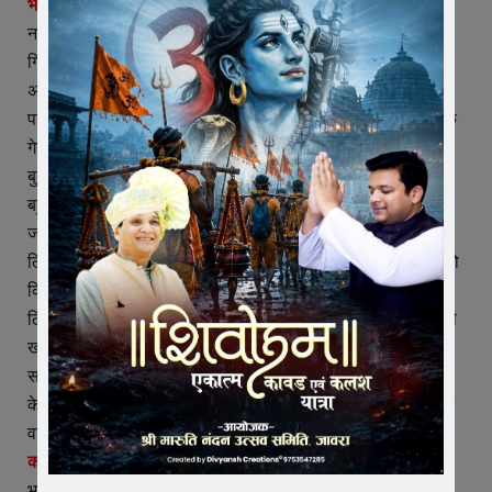
भाजपा पार्षदों ने किया हंगामा –
नाले निर्माण में ठेकेदार अत्हरउद्दीन द्वारा छोड़ी गई खामियों और नाले में
गिरते लोगों की शिकायतों के बाद बुधवार को विधायक प्रतिनिधि
अजयसिंह भाटी, नपा पार्षद रजत सोनी, अनिल मोदी, शिवेन्द्र माथुर और
पार्षद प्रतिनिधि सोनु यादव ने संजय काम्पलेक्स से लेकर यशवंत नगर के
गेट तक खुले पड़े नाले का निरीक्षण और मौके पर नपा एई शुभम सोनी को
बुलाकर खामियां बताई और मौके पर पड़े मटेरियल की जांच तो मटेरियल
बहुत ही घटिया क्वालिटी का मिला। भाजपा पार्षदों ने बताया कि 16
जनवरी को हुए नपा के साधारण सम्मेलन में उक्त ठेकेदार को ब्लैक
लिस्टेड करने की मांग की थी, लेकिन उसे एक माह का समय दिया था, जो
कि 16 फरवरी को पुरा हो रहा है, यदि तब तक नाला पूरा हो जाता है तो
ठिक नहीं तो ठेकेदार को ब्लैक लिस्टेड करवा कर ही दम लेंगे। इधर अभी
खाचरौद नाका स्थित गाडोलिया बस्ती के पीछे तथा कंचन टाकिज के
सामने तो इस नाले का काम भी शुरु नहीं हुआ है। वहीं संजय काम्पलेक्स
के आगे की भी कुछ दुकानों के बाहर का काम करना बाकी है। ऐसे में आने
वाले 15 दिनों में काम पूरा होना मुश्किल है।
कवरिंग का भी कर दिया भुगतान –
भाजपा पार्षदों ने बताया कि नपा ने पूर्व में नाला निर्माण के साथ इसकी