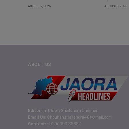
AUGUST 5, 2026
AUGUST 5, 2026
ABOUT US
Editor-in-Chief:
Shailendra Chouhan
Email Us:
Chouhan.shailendra48@gmail.com
Contact:
+91 90399 86687