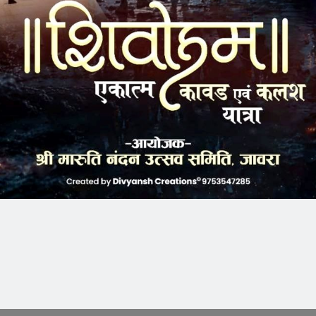
ा त्यौहार मनाया जाएगा। ऐसे में त्यौहार पर पुरे शहर में पुलिस की चाक
िगरानी रहेगी। शहर के साथ ईदगाह और अन्य मस्जिदों के समीप
िशेष इंतजाम किए गए हैं। एसपी ने सभी समाजजनों से शांतिपूर्ण ढंग से
k
Twitter
Pinterest
LinkedIn
Tumblr
Telegram
Email