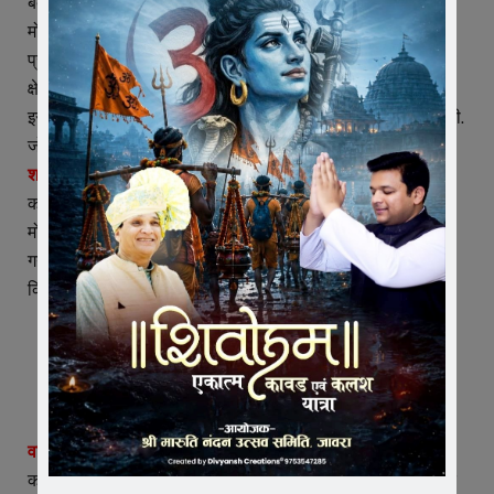
बद्रीलाल शर्मा, प्रकाश जायसवाल, जिला योजना समिति सदस्य मुकेश
मोगरा, पूर्व नगर परिषद अध्यक्ष अतुल गौड़ तथा भाजपा नगर अध्यक्ष
प्रवीण सिंह राठौर ने अपने संबोधन में शहीद सुंदरलाल मोगरा के नगर एवं
क्षेत्र के विकास और समाज सेवा में दिए गए योगदान पर प्रकाश डाला।
इस दौरान मंडल महामंत्री भंवर गिरी गोस्वामी, प्रकाश डाबी एवं डॉ. ओ.पी.
जोशी मंचासीन रहे।
शहीद मोगरा के परिजनों का किया सम्मान –
कार्यक्रम के दौरान शहीद सुंदरलाल मोगरा के भाई मुकेश मोगरा, दिलीप
मोगरा तथा भतीजे अमित मोगरा का शाल-श्रीफल भेंट कर सम्मान किया
गया। कार्यक्रम का संचालन युवा मोर्चा मंडल अध्यक्ष प्रफुल्ल जैन ने
किया, जबकि आभार मंडल उपाध्यक्ष महेश बोहरा ने व्यक्त किया।
मोगरा परिवार का सम्मान करते विधायक व पदाधिकारी
वरिष्ठ नेताओं एवं कार्यकर्ताओं ने भी रखे विचार –
कार्यक्रम में वरिष्ठ जोरावर सिंह सिसोदिया, लोकेंद्र सिंह बड़ौदा, अशोक