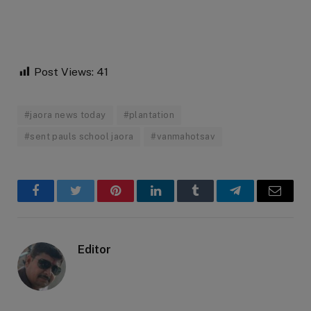
Post Views:
41
#jaora news today
#plantation
#sent pauls school jaora
#vanmahotsav
Facebook
Twitter
Pinterest
LinkedIn
Tumblr
Telegram
Email
Editor