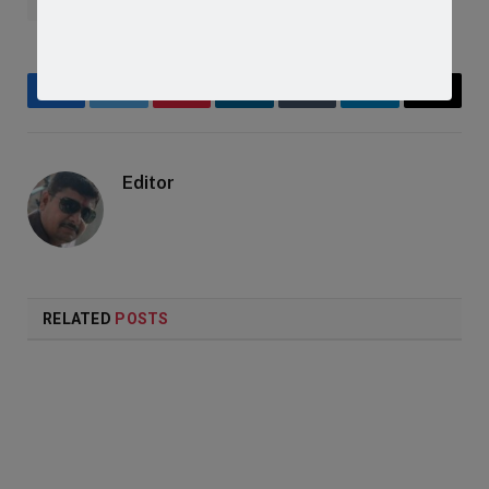
#BJP4MP
#jaora news today
#Piploda news today
Facebook
Twitter
Pinterest
LinkedIn
Tumblr
Telegram
Email
Editor
RELATED
POSTS