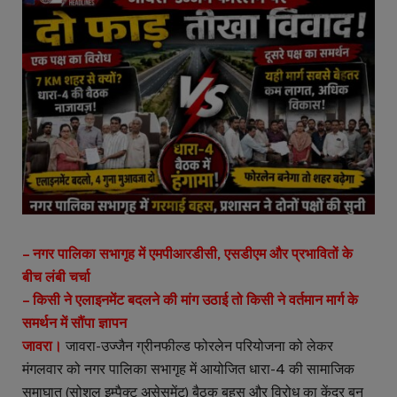
– नगर पालिका सभागृह में एमपीआरडीसी, एसडीएम और प्रभावितों के
बीच लंबी चर्चा
– किसी ने एलाइनमेंट बदलने की मांग उठाई तो किसी ने वर्तमान मार्ग के
समर्थन में सौंपा ज्ञापन
जावरा।
जावरा-उज्जैन ग्रीनफील्ड फोरलेन परियोजना को लेकर
मंगलवार को नगर पालिका सभागृह में आयोजित धारा-4 की सामाजिक
समाघात (सोशल इम्पैक्ट असेसमेंट) बैठक बहस और विरोध का केंद्र बन