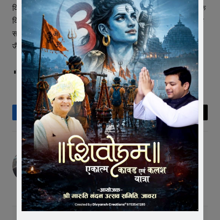
विद्यार्थियों को सूर्य नमस्कार और प्राणायम करवाया गया। इस दौरान एक
विद्यार्थी स्वामी विवेकानंद की वेशभूषा धारण कर आया, जिसें अतिथियों के
साथ मंच पर बैठाया गया। संचालन ललिता पवार ने किया। आभार शनि
जैन ने माना।
Post Views:
250
Facebook
Twitter
Pinterest
LinkedIn
Tumblr
Telegram
Email
Editor
RELATED
POSTS