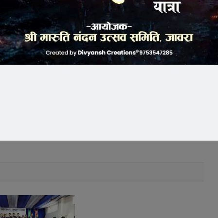
k
Twitter
Pinterest
LinkedIn
Tumblr
Telegram
Email