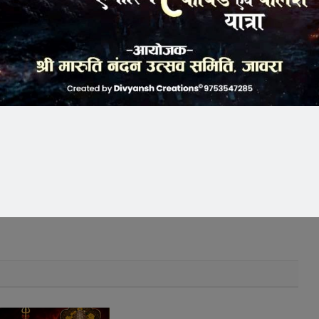
k
Twitter
Pinterest
LinkedIn
Tumblr
Telegram
Email