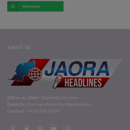
WhatsApp
ABOUT US
Editor-in-Chief:
Shailendra Chouhan
Email Us:
Chouhan.shailendra48@gmail.com
Contact:
+91 90399 86687