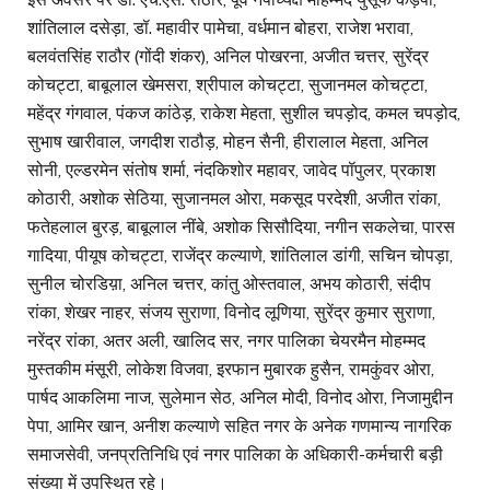
शांतिलाल दसेड़ा, डॉ. महावीर पामेचा, वर्धमान बोहरा, राजेश भरावा,
बलवंतसिंह राठौर (गोंदी शंकर), अनिल पोखरना, अजीत चत्तर, सुरेंद्र
कोचट्टा, बाबूलाल खेमसरा, श्रीपाल कोचट्टा, सुजानमल कोचट्टा,
महेंद्र गंगवाल, पंकज कांठेड़, राकेश मेहता, सुशील चपड़ोद, कमल चपड़ोद,
सुभाष खारीवाल, जगदीश राठौड़, मोहन सैनी, हीरालाल मेहता, अनिल
सोनी, एल्डरमेन संतोष शर्मा, नंदकिशोर महावर, जावेद पॉपुलर, प्रकाश
कोठारी, अशोक सेठिया, सुजानमल ओरा, मकसूद परदेशी, अजीत रांका,
फतेहलाल बुरड़, बाबूलाल नींबे, अशोक सिसौदिया, नगीन सकलेचा, पारस
गादिया, पीयूष कोचट्टा, राजेंद्र कल्याणे, शांतिलाल डांगी, सचिन चोपड़ा,
सुनील चोरडिय़ा, अनिल चत्तर, कांतु ओस्तवाल, अभय कोठारी, संदीप
रांका, शेखर नाहर, संजय सुराणा, विनोद लूणिया, सुरेंद्र कुमार सुराणा,
नरेंद्र रांका, अतर अली, खालिद सर, नगर पालिका चेयरमैन मोहम्मद
मुस्तकीम मंसूरी, लोकेश विजवा, इरफान मुबारक हुसैन, रामकुंवर ओरा,
पार्षद आकलिमा नाज, सुलेमान सेठ, अनिल मोदी, विनोद ओरा, निजामुद्दीन
पेपा, आमिर खान, अनीश कल्याणे सहित नगर के अनेक गणमान्य नागरिक
समाजसेवी, जनप्रतिनिधि एवं नगर पालिका के अधिकारी-कर्मचारी बड़ी
संख्या में उपस्थित रहे।