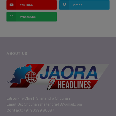
YouTube
Vimeo
WhatsApp
ABOUT US
Editor-in-Chief:
Shailendra Chouhan
Email Us:
Chouhan.shailendra48@gmail.com
Contact:
+91 90399 86687