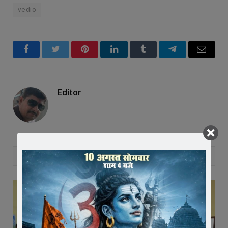
vedio
Facebook
Twitter
Pinterest
LinkedIn
Tumblr
Telegram
Email
Editor
RELATED
POSTS