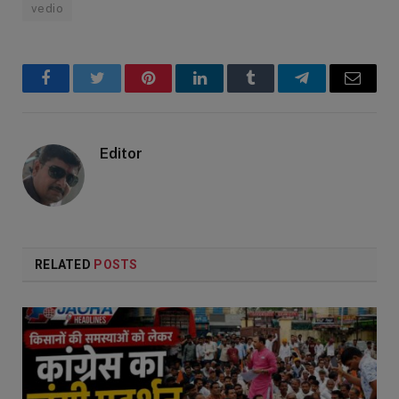
vedio
Facebook
Twitter
Pinterest
LinkedIn
Tumblr
Telegram
Email
Editor
RELATED
POSTS