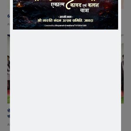
65 हजार रुपए भाड़ा न देने का आरोप, ट्रक चालक ने एसडीएम को सौंपा ज्ञापन
AUGUST 5, 2026
सेंट पॉल्स कॉन्वेंट स्कूल में छात्र परिषद का शपथ ग्रहण समारोह गरिमामय माहौल में
संपन्न
AUGUST 5, 2026