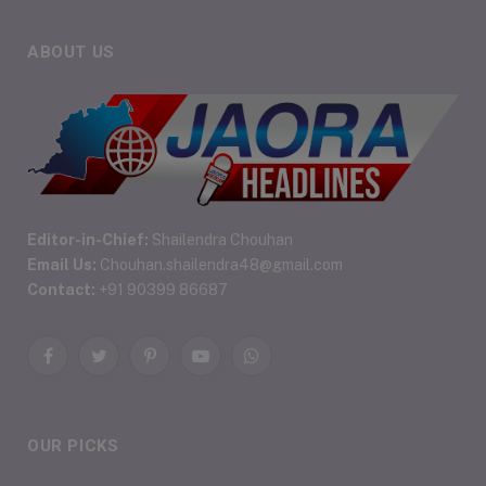
ABOUT US
Editor-in-Chief:
Shailendra Chouhan
Email Us:
Chouhan.shailendra48@gmail.com
Contact:
+91 90399 86687
Facebook
Twitter
Pinterest
YouTube
WhatsApp
OUR PICKS