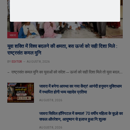
जावरा
युवा शक्ति में विश्व बदलने की क्षमता, बस ऊर्जा को सही दिशा मिले :
राष्ट्रसंत कमल मुनि
BY
EDITOR
AUGUST 8, 2026
– राष्ट्रसंत कमल मुनि का युवाओं को संदेश—ऊर्जा को सही दिशा मिले तो युवा बदल…
जावरा में बनेगा आस्था का नया केंद्र! आनंदी हनुमान मुक्तिधाम
में स्थापित होगी भव्य महादेव प्रतिमा
AUGUST 8, 2026
जावरा सिविल हॉस्पिटल में कमाल! 70 वर्षीय महिला के कूल्हे का
सफल ऑपरेशन, आयुष्मान से इलाज हुआ नि:शुल्क
AUGUST 8, 2026