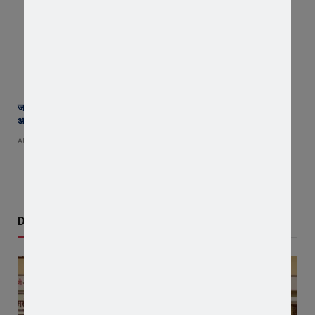
जावरा सिविल हॉस्पिटल में कमाल! 70 वर्षीय महिला के कूल्हे का सफल ऑपरेशन,
आयुष्मान से इलाज हुआ नि:शुल्क
AUGUST 8, 2026
Don't Miss