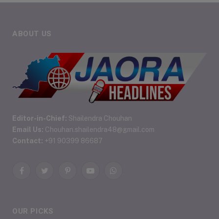
ABOUT US
Editor-in-Chief:
Shailendra Chouhan
Email Us:
Chouhan.shailendra48@gmail.com
Contact:
+91 90399 86687
Facebook
Twitter
Pinterest
YouTube
WhatsApp
OUR PICKS