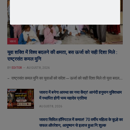
जावरा
युवा शक्ति में विश्व बदलने की क्षमता, बस ऊर्जा को सही दिशा मिले :
राष्ट्रसंत कमल मुनि
BY
EDITOR
AUGUST 8, 2026
– राष्ट्रसंत कमल मुनि का युवाओं को संदेश—ऊर्जा को सही दिशा मिले तो युवा बदल…
जावरा में बनेगा आस्था का नया केंद्र! आनंदी हनुमान मुक्तिधाम
में स्थापित होगी भव्य महादेव प्रतिमा
AUGUST 8, 2026
जावरा सिविल हॉस्पिटल में कमाल! 70 वर्षीय महिला के कूल्हे का
सफल ऑपरेशन, आयुष्मान से इलाज हुआ नि:शुल्क