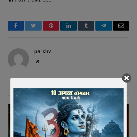
Facebook
Twitter
Pinterest
LinkedIn
Tumblr
Telegram
Email
parshv
Website
RELATED
POSTS