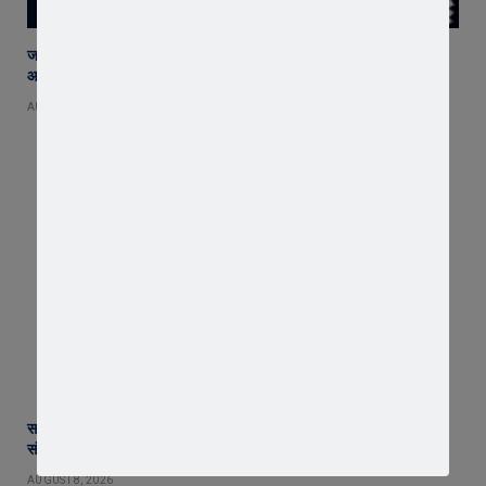
जावरा सिविल हॉस्पिटल में कमाल! 70 वर्षीय महिला के कूल्हे का सफल ऑपरेशन,
आयुष्मान से इलाज हुआ नि:शुल्क
AUGUST 8, 2026
सरस्वती शिशु मंदिर पहुंचे संगठन मंत्री योगेश शर्मा, बच्चों को दिलाया संस्कारों का
संकल्प
AUGUST 8, 2026