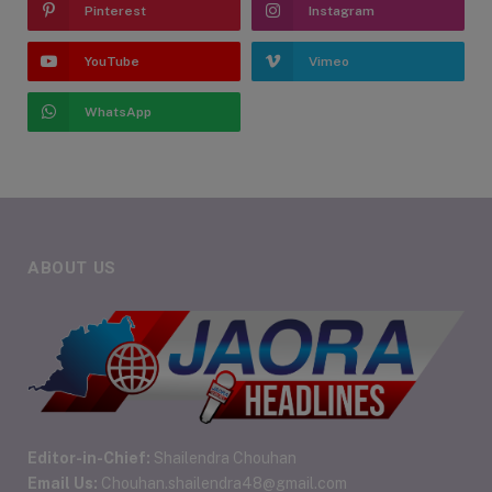
Pinterest
Instagram
YouTube
Vimeo
WhatsApp
ABOUT US
Editor-in-Chief:
Shailendra Chouhan
Email Us:
Chouhan.shailendra48@gmail.com