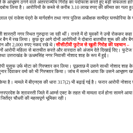
े के आभूषण ठगने वाले अंतरराज्यीय गिरोह का पर्दाफाश करते हुए बड़ी सफलता हास
भी दबोच लिया है। आरोपियों के कब्जे से करीब 3.10 लाख रुपए की कीमत का गला
वं राकेश पंद्रो के मार्गदर्शन तथा नगर पुलिस अधीक्षक सत्येंद्र घनघोरिया के पर्यवेक
 शास्त्री नगर स्थित गुरुद्वारा जा रही थीं। रास्ते में दो युवकों ने उन्हें रोकक
ैग में रख लिया। कुछ दूर आगे दोनों आरोपियों ने दोबारा बातचीत शुरू की और बैग 
ल फोन और 2,000 रुपए नकद रखे थे।
सीसीटीवी फुटेज से खुली गिरोह की पहचान –
दोनों आरोपी महिला से बातचीत करते और वारदात को अंजाम देते दिखाई दिए। फुटे
तथा उत्तराखंड के ऊधमसिंह नगर निवासी नोशाद शाह के रूप में हुई।
आरोपी युसुफ उर्फ मोटा को गिरफ्तार कर लिया। पूछताछ में उसने साथी नोशाद शा
 सुनार दिवाकर वर्मा को भी गिरफ्तार किया। जांच में सामने आया कि उसने आभूषण
 है। मामले में बीएनएस की धारा 317(2) भी बढ़ाई गई है। फरार आरोपी नोशाद शाह
्रदेश के श्रावस्ती जिले में आर्म्स एक्ट के तहत भी मामला दर्ज होना सामने आया 
ितेंद्र चौधरी की महत्वपूर्ण भूमिका रही।