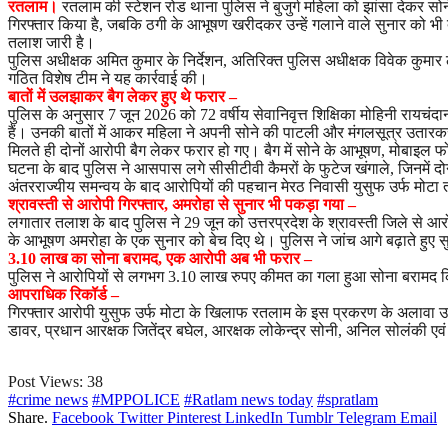
रतलाम।
रतलाम की स्टेशन रोड थाना पुलिस ने बुजुर्ग महिला को झांसा देकर सोन
गिरफ्तार किया है, जबकि ठगी के आभूषण खरीदकर उन्हें गलाने वाले सुनार को 
तलाश जारी है।
पुलिस अधीक्षक अमित कुमार के निर्देशन, अतिरिक्त पुलिस अधीक्षक विवेक कुमार लाल ए
गठित विशेष टीम ने यह कार्रवाई की।
बातों में उलझाकर बैग लेकर हुए थे फरार –
पुलिस के अनुसार 7 जून 2026 को 72 वर्षीय सेवानिवृत्त शिक्षिका मोहिनी रायचंदानी
हैं। उनकी बातों में आकर महिला ने अपनी सोने की पाटली और मंगलसूत्र उतारकर ब
मिलते ही दोनों आरोपी बैग लेकर फरार हो गए। बैग में सोने के आभूषण, मोबाइ
घटना के बाद पुलिस ने आसपास लगे सीसीटीवी कैमरों के फुटेज खंगाले, जिनमें 
अंतरराज्यीय समन्वय के बाद आरोपियों की पहचान मेरठ निवासी युसुफ उर्फ मोटा 
श्रावस्ती से आरोपी गिरफ्तार, अमरोहा से सुनार भी पकड़ा गया –
लगातार तलाश के बाद पुलिस ने 29 जून को उत्तरप्रदेश के श्रावस्ती जिले से 
के आभूषण अमरोहा के एक सुनार को बेच दिए थे। पुलिस ने जांच आगे बढ़ाते हुए
3.10 लाख का सोना बरामद, एक आरोपी अब भी फरार –
पुलिस ने आरोपियों से लगभग 3.10 लाख रुपए कीमत का गला हुआ सोना बरामद किया
आपराधिक रिकॉर्ड –
गिरफ्तार आरोपी युसुफ उर्फ मोटा के खिलाफ रतलाम के इस प्रकरण के अलावा उत्तरप
डावर, प्रधान आरक्षक जितेंद्र बघेल, आरक्षक लोकेन्द्र सोनी, अनिल सोलंकी एवं ज
Post Views:
38
#crime news
#MPPOLICE
#Ratlam news today
#spratlam
Share.
Facebook
Twitter
Pinterest
LinkedIn
Tumblr
Telegram
Email