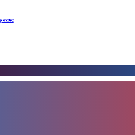
कू बरामद