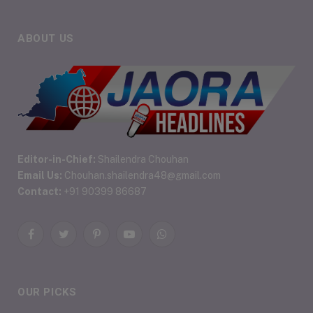
ABOUT US
Editor-in-Chief:
Shailendra Chouhan
Email Us:
Chouhan.shailendra48@gmail.com
Contact:
+91 90399 86687
Facebook
Twitter
Pinterest
YouTube
WhatsApp
OUR PICKS