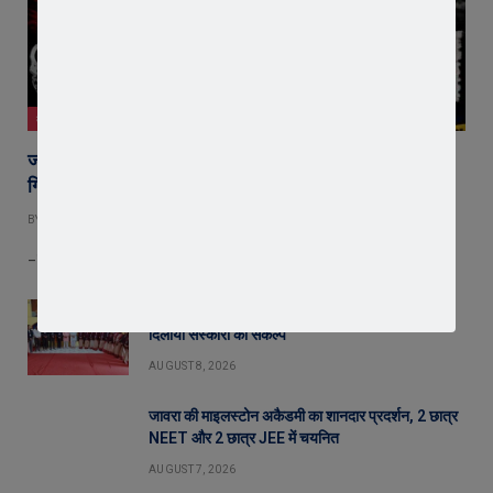
क्राइम न्यूज़
जावरा में आधी रात जुए के अड्डे पर पुलिस का छापा, 9 जुआरी
गिरफ्तार; 31,300 रुपए कैश बरामद
BY
EDITOR
AUGUST 8, 2026
– मुखबिर की सूचना पर पुलिस ने दी दबिश, 52 ताश के पत्ते भी बरामद;…
सरस्वती शिशु मंदिर पहुंचे संगठन मंत्री योगेश शर्मा, बच्चों को
दिलाया संस्कारों का संकल्प
AUGUST 8, 2026
जावरा की माइलस्टोन अकैडमी का शानदार प्रदर्शन, 2 छात्र
NEET और 2 छात्र JEE में चयनित
AUGUST 7, 2026