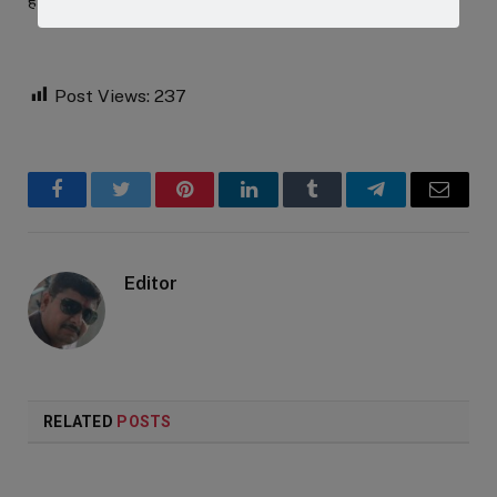
है।
Post Views:
237
Facebook
Twitter
Pinterest
LinkedIn
Tumblr
Telegram
Email
Editor
RELATED
POSTS