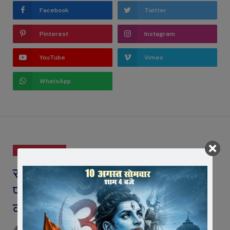
Facebook
Twitter
Pinterest
Instagram
YouTube
Vimeo
WhatsApp
UNCATEGORIZED
सीनियर शालेय राष्ट्रीय बास्केट बॉल
प्रतियोगिता हेतु जिला बास्केटबॉल संघ
की मैत्रेयी का चयन