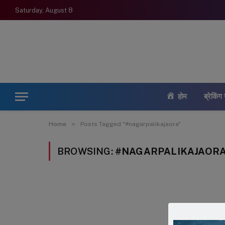
Saturday, August 8
होम
ब्रेकिंग 
»
Home
Posts Tagged "#nagarpalikajaora"
BROWSING:
#NAGARPALIKAJAOR