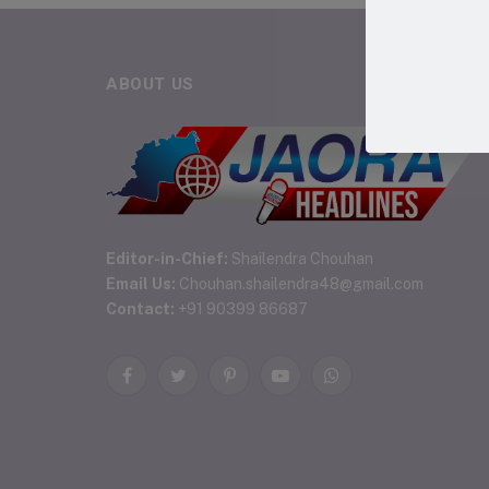
ABOUT US
Editor-in-Chief:
Shailendra Chouhan
Email Us:
Chouhan.shailendra48@gmail.com
Contact:
+91 90399 86687
Facebook
Twitter
Pinterest
YouTube
WhatsApp