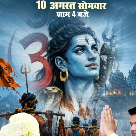
,
ेरे