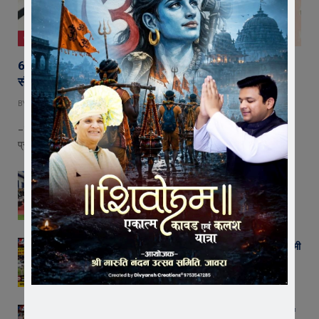
जावरा
65 हजार रुपए भाड़ा न देने का आरोप, ट्रक चालक ने एसडीएम को
सौंपा ज्ञापन
BY
EDITOR
AUGUST 5, 2026
– रतलाम की पन्नालाल शैतानमल फर्म पर बकाया भाड़ा रोकने, धमकाने और मानसिक
प्रताडऩा का…
सेंट पॉल्स कॉन्वेंट स्कूल में छात्र परिषद का शपथ ग्रहण
समारोह गरिमामय माहौल में संपन्न
AUGUST 5, 2026
रतलाम के सिंदूरकिया में 20 वर्षीय युवक की गला रेतकर बेरहमी
से हत्या; शव रखकर परिजनों ने किया फोरलेन जाम
AUGUST 4, 2026
बीमा कंपनी के खिलाफ किसानों का विस्फोट ! जावरा में वाहनों