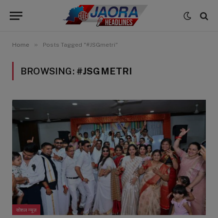
»
Home
Posts Tagged "#JSGmetri"
BROWSING:
#JSGMETRI
सोशल न्यूज़