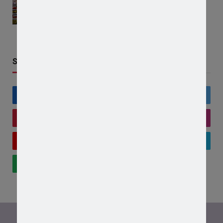
की रैली, एसडीएम कार्यालय का घेराव, ‘घोड़ारोज मारने की
अनुमति दो’ की उठी मांग
AUGUST 4, 2026
Stay In Touch
Facebook
Twitter
Pinterest
Instagram
YouTube
Vimeo
WhatsApp