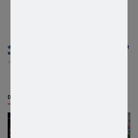
सीबीएसई क्लस्टर-12 बास्केटबॉल चैंपियनशिप के लिए महावीर जैन नेशनल स्कूल की
बालिका टीम भोपाल रवाना
JULY 30, 2026
Don't Miss