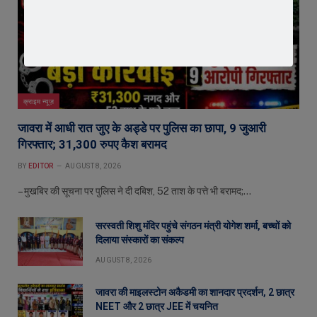
क्राइम न्यूज़
जावरा में आधी रात जुए के अड्डे पर पुलिस का छापा, 9 जुआरी
गिरफ्तार; 31,300 रुपए कैश बरामद
BY
EDITOR
AUGUST 8, 2026
– मुखबिर की सूचना पर पुलिस ने दी दबिश, 52 ताश के पत्ते भी बरामद;…
सरस्वती शिशु मंदिर पहुंचे संगठन मंत्री योगेश शर्मा, बच्चों को
दिलाया संस्कारों का संकल्प
AUGUST 8, 2026
जावरा की माइलस्टोन अकैडमी का शानदार प्रदर्शन, 2 छात्र
NEET और 2 छात्र JEE में चयनित