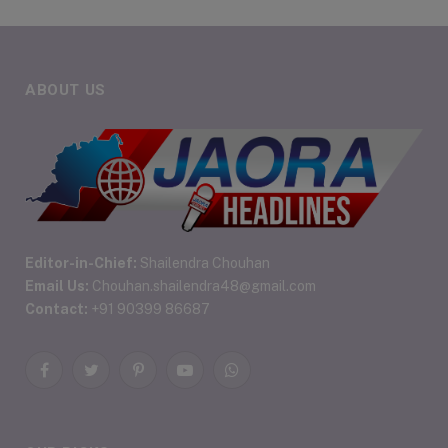
ABOUT US
Editor-in-Chief:
Shailendra Chouhan
Email Us:
Chouhan.shailendra48@gmail.com
Contact:
+91 90399 86687
Facebook
Twitter
Pinterest
YouTube
WhatsApp