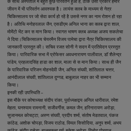
के साथ अस्पताल में बहुत कुछ परिवर्तन हुआ है, ठीक उसी प्रकार हमारे
जीवन में भी परिवर्तन आवश्यक है। लायंस क्लब के माध्यम से नेत्र
चिकित्सालय पर जो सेवा कार्य हो रहें है उससे नगर का नाम रोशन हो रहा
है। अतिथि मनोहरलाल जैन, एसडीएम अनिल भाना का क्लब द्वारा शाल,
मोमेंटो भेंट कर स मान किया। स्वागत भाषण क्लब अध्यक्ष अजय सकलेचा
ने दिया।चिकित्सालय चेयरमैन विजय पामेचा द्वारा नैत्र चिकित्सालय की
जानकारी प्रस्तुत की। सचिव रजत सोनी ने सदन में प्रतिवेदन प्रस्तुत
किया। पारिवारिक सभा में प्रोफेसर अवधनारायण पालीवाल, डॉ शैलेन्द्र
पांडेय, प्रहलादसिंह हाडा का शाल, माला से स मान किया। साथ ही जैन
के पारिवारिक परिजन मोहनदेवी जैन, अनिल संघवी, शांतिलाल चत्तर,
आनंदीलाल संघवी, शांतिलाल दुग्गड, बाबुलाल नाहर का भी सम्मान
किया।
इनकी रही उपस्थिति –
इस मौके पर कोषाध्यक्ष संदीप रांका, पुर्वाध्यक्षद्वय अनिल धारीवाल, रमेश
मेहता, घनश्याम रामनानी, सजीवर्गीस, कमल जैन, हरिनारायण अरोड़ा,
सुजानमल कोचट्टा, अरुण संघवी, प्रदीप शर्मा, संतोष मेडतवाल, पंकज
कांठेड, अशोक चोपड़ा, विजय राठोड, विमल सिसोदिया, अनुप शर्मा, अभय
कांठेड, संदीप दसेड़ा, बालमुकुन्द गर्ग, मुकेश अरोड़ा, विनोद पोरवाल,