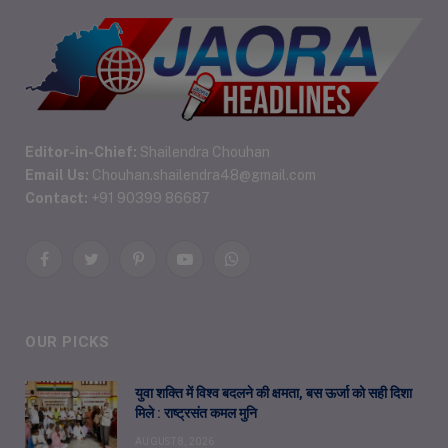
Editor-in-Chief:
Shailendra Chouhan
Email Us:
Chouhan.shailendra48@gmail.com
Contact:
+91 90399 86687
Facebook
Twitter
Pinterest
YouTube
WhatsApp
OUR PICKS
युवा शक्ति में विश्व बदलने की क्षमता, बस ऊर्जा को सही दिशा
मिले : राष्ट्रसंत कमल मुनि
AUGUST 8, 2026