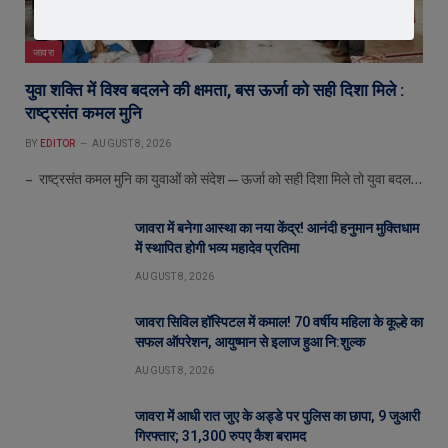
जावरा
युवा शक्ति में विश्व बदलने की क्षमता, बस ऊर्जा को सही दिशा मिले :
राष्ट्रसंत कमल मुनि
BY
EDITOR
AUGUST 8, 2026
– राष्ट्रसंत कमल मुनि का युवाओं को संदेश—ऊर्जा को सही दिशा मिले तो युवा बदल…
जावरा में बनेगा आस्था का नया केंद्र! आनंदी हनुमान मुक्तिधाम
में स्थापित होगी भव्य महादेव प्रतिमा
AUGUST 8, 2026
जावरा सिविल हॉस्पिटल में कमाल! 70 वर्षीय महिला के कूल्हे का
सफल ऑपरेशन, आयुष्मान से इलाज हुआ नि:शुल्क
AUGUST 8, 2026
जावरा में आधी रात जुए के अड्डे पर पुलिस का छापा, 9 जुआरी
गिरफ्तार; 31,300 रुपए कैश बरामद