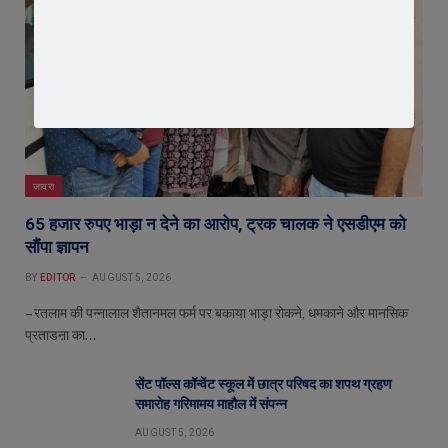
जावरा
65 हजार रुपए भाड़ा न देने का आरोप, ट्रक चालक ने एसडीएम को
सौंपा ज्ञापन
BY
EDITOR
AUGUST 5, 2026
– रतलाम की पन्नालाल शैतानमल फर्म पर बकाया भाड़ा रोकने, धमकाने और मानसिक
प्रताडऩा का…
सेंट पॉल्स कॉन्वेंट स्कूल में छात्र परिषद का शपथ ग्रहण
समारोह गरिमामय माहौल में संपन्न
AUGUST 5, 2026