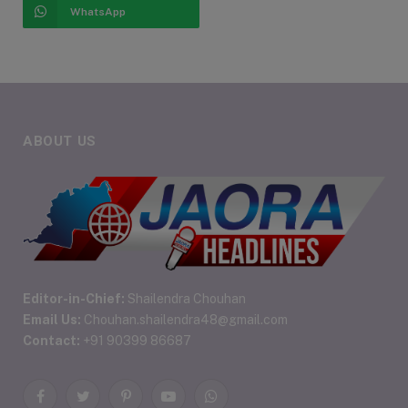
WhatsApp
ABOUT US
Editor-in-Chief:
Shailendra Chouhan
Email Us:
Chouhan.shailendra48@gmail.com
Contact:
+91 90399 86687
Facebook
Twitter
Pinterest
YouTube
WhatsApp