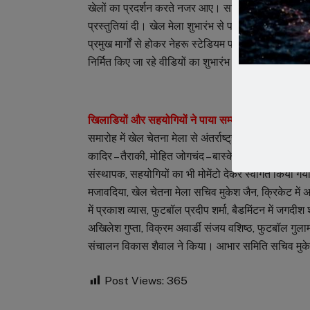
खेलों का प्रदर्शन करते नजर आए। सांई श्री इंटरनेशनल एवं श
प्रस्तुतियां दी। खेल मेला शुभारंभ से पहले शासकीय कला ए
प्रमुख मार्गों से होकर नेहरू स्टेडियम पहुंची। समारोह में मुख
निर्मित किए जा रहे वीडियों का शुभारंभ किया।
खिलाडियों और सहयोगियों ने पाया सम्मान –
समारोह में खेल चेतना मेला से अंतर्राष्ट्रीय स्तर पर देश
कादिर – तैराकी, मोहित जोगचंद – बास्केटबॉल का मुख्यमंत्री
संस्थापक, सहयोगियों का भी मोमेंटो देकर स्वागत किया गया
मजावदिया, खेल चेतना मेला सचिव मुकेश जैन, क्रिकेट में अश्
में प्रकाश व्यास, फुटबॉल प्रदीप शर्मा, बैडमिंटन में जगदी
अखिलेश गुप्ता, विक्रम अवार्डी संजय वशिष्ठ, फुटबॉल गुला
संचालन विकास शैवाल ने किया। आभार समिति सचिव मुके
Post Views:
365