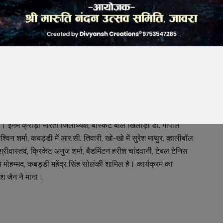
्री गुरू तेगबहादुर स्कूल के विद्यार्थियों ने मनमोहक सांस्कृतिक
वं विज्ञान महाविद्यालय से खेल चेतना मेला रैली निकली, जो शहर के
्यमंत्री जी ने स्वच्छता अभियान के संदर्भ में महापौर श्री पटेल द्वारा
 का नाम रोशन करने वाले खिलाड़ी प्रकाश मिश्रा – बास्केटबॉल, अब्दुल
 ने सम्मान किया। 25 वर्षों से लगातार खेल चेतना मेला से जुड़े हुए
। इनमें क्रीड़ा भारती जिलाध्यक्ष, बास्केट बॉल खिलाड़ी डॉ. गोपाल
विन शर्मा, कबड्डी में आर.सी. तिवारी, खो-खो में सुरेश माथुर, व्हालीबॉल
श श्रीवास्तव, क्रिकेट अनुज शर्मा, बैडमिंटन हरीश चांदवानी, टेबल टेनिस
म मोहम्मद, कबड्डी महेंद्र सिंह सोलंकी शामिल है। कार्यक्रम का
श जैन ने माना।