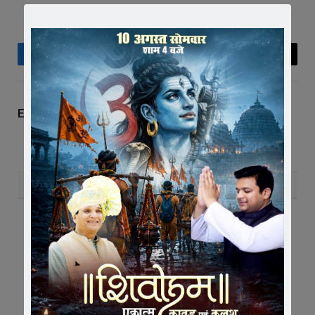
Facebook
Twitter
Pinterest
LinkedIn
Tumblr
Telegram
Email
Editor
RELATED
POSTS