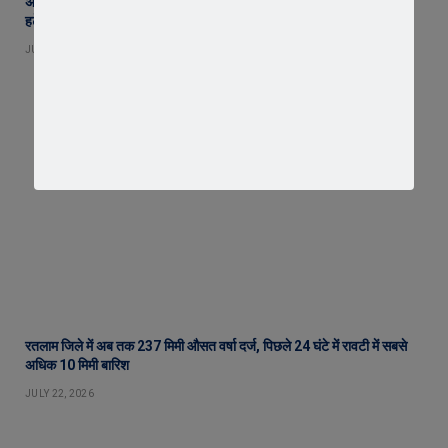
अब नहीं चलेगी लापरवाही ! एक माह में बंद होंगे सभी अवैध कट, फोरलेन पर झाडय़िां
हटेंगी, हादसों पर लगाम कसने उतरा प्रशासन
JULY 30, 2026
रतलाम जिले में अब तक 237 मिमी औसत वर्षा दर्ज, पिछले 24 घंटे में रावटी में सबसे
अधिक 10 मिमी बारिश
JULY 22, 2026