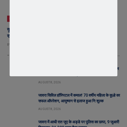
जावरा
युवा शक्ति में विश्व बदलने की क्षमता, बस ऊर्जा को सही दिशा मिले :
राष्ट्रसंत कमल मुनि
BY
EDITOR
AUGUST 8, 2026
– राष्ट्रसंत कमल मुनि का युवाओं को संदेश—ऊर्जा को सही दिशा मिले तो युवा बदल…
जावरा में बनेगा आस्था का नया केंद्र! आनंदी हनुमान मुक्तिधाम
में स्थापित होगी भव्य महादेव प्रतिमा
AUGUST 8, 2026
जावरा सिविल हॉस्पिटल में कमाल! 70 वर्षीय महिला के कूल्हे का
सफल ऑपरेशन, आयुष्मान से इलाज हुआ नि:शुल्क
AUGUST 8, 2026
जावरा में आधी रात जुए के अड्डे पर पुलिस का छापा, 9 जुआरी