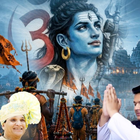
्रतियोगिता में करेंगे प्रतिनिधित्व
रदर्शन करते हुए 39 वी युथ (अंडर 16) राज्य स्तरीय प्रतियोगिता मध्य
ंभाग स्तरीय प्रतियोगिता आयोजीत हुई थी। जिसमें डीबीए रतलाम ने लीग
ेमीफाइनल में रतलाम कॉर्पोरेशन को 47-45 से हराकर राज्य स्तरीय
िता ग्वालियर आईटीएम यूनिवर्सिटी में 22 अक्टुबर 24 से 26 अक्टुबर
्य प्रदेश टीम का चयन होगा। टीम के कोच मुकेश केथवास, रविन्द्र
र थे। इस उपलब्धि पर जिला बास्केटबॉल संघ अध्यक्ष विधायक डॉ.राजेन्द्र
ष डॉ.सुरेश मेहता, महेन्द्र गंगवाल, कोषाध्यक्ष अरुण संघवी सहित संघ