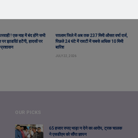
वाही ! एक माह में बंद होंगे सभी
रतलाम जिले में अब तक 237 मिमी औसत वर्षा दर्ज,
पर झाडय़िां हटेंगी, हादसों पर
पिछले 24 घंटे में रावटी में सबसे अधिक 10 मिमी
 प्रशासन
बारिश
JULY 22, 2026
OUR PICKS
65 हजार रुपए भाड़ा न देने का आरोप, ट्रक चालक
ने एसडीएम को सौंपा ज्ञापन