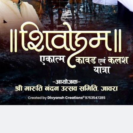
k
Twitter
Pinterest
LinkedIn
Tumblr
Telegram
Email