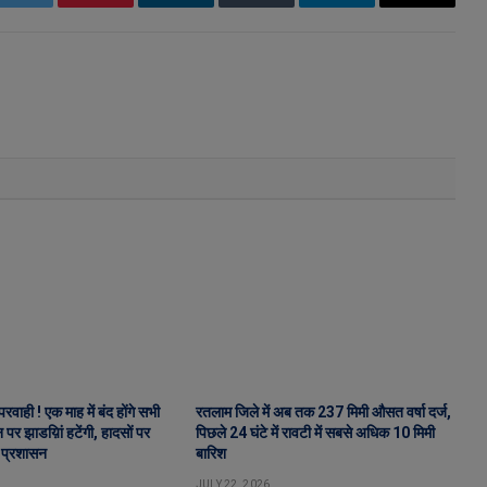
k
Twitter
Pinterest
LinkedIn
Tumblr
Telegram
Email
वाही ! एक माह में बंद होंगे सभी
रतलाम जिले में अब तक 237 मिमी औसत वर्षा दर्ज,
पर झाडय़िां हटेंगी, हादसों पर
पिछले 24 घंटे में रावटी में सबसे अधिक 10 मिमी
 प्रशासन
बारिश
JULY 22, 2026