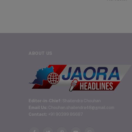
ABOUT US
Editor-in-Chief:
Shailendra Chouhan
Email Us:
Chouhan.shailendra48@gmail.com
Contact:
+91 90399 86687