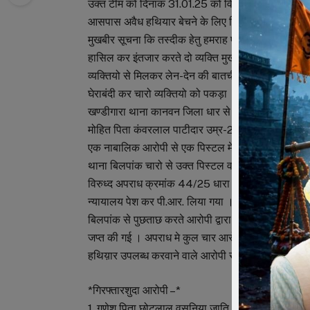
उक्त टीम को दिनांक 31.01.25 को विश्वसनीय मुखबिर द्वा
आसपास अवैध हथियार बेचने के लिए किसी का इंतजार कर रह
मुखबीर सूचना कि तस्दीक हेतु हमराह फोर्स व पंचानो के मय 
हासिल कर इंतजार करते दो व्यक्ति मुखबीर द्वारा बताये ह
व्यक्तियो से मिलकर लेन-देन की बातचीत कर एक दुसरे को 
घेराबंदी कर चारो व्यक्तियो को पकड़ा । सं तलाशी करते 
खण्डीगारा थाना कानवन जिला धार से एक पिस्टल मेग्जीन लगी
मोहित पिता कंवरलाल पाटीदार उम्र-24 साल निवासी ग्राम
एक नाबालिक आरोपी से एक पिस्टल मेग्जीन लगी हुई व महे
थाना बिलपांक चारो से उक्त पिस्टल व जिंदा राउण्ड के बारे 
विरुध्द अपराध क्रमांक 44/25 धारा 25,27 आर्म्स एक्ट 
न्यायालय पेश कर पी.आर. लिया गया । आरोपी महेश पिता प
बिलपांक से पुछताछ करते आरोपी द्वारा अपने खेत मे गाड़
जप्त की गई । अपराध मे कुल चार आरोपी से 05 पिस्टल व ए
हथिय़ार उपलब्ध करवाने वाले आरोपी राहुल पिता मुन्ना न
*गिरफ्तारशुदा आरोपी –*
1. गणेश पिता छोटुलाल वसुनिया जाति भील उम्र-19 साल न