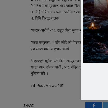
2. महेश पिता प्रकाश भंवर जाति भील उम्र-18 साल निवासी
3. मोहित पिता कंवरलाल पाटीदार उम्र-24 साल निवासी 
4. विधि विरुद्ध बालक
*फरार आरोपी -* 1. राहुल पिता मुन्ना भुरिया जाति भील न
*जप्त मश्रुका –* पाँच लोहे की पिस्टल व एक 12 बोर का 
एक लाख चालीस हजार रुपये
*महत्वपुर्ण भूमिका –* निरी. अय्युब खान थाना प्रभारी बि
यादव ,आऱ. संजय सोनी , आर. रोहित गुर्जर सायबर सेल से उ
भुमिका रही ।
Post Views:
161
SHARE.