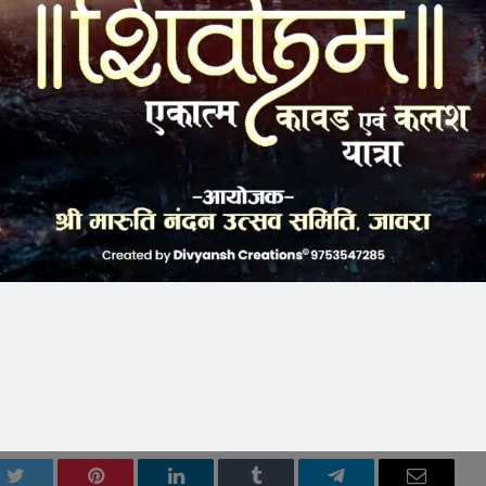
 ग्राम जैतपाड़ा थाना बिलपांक
ग्राम करवड़ थाना पेटलावद जिला झाबुआ
ि.ग्राम छनगारा थाना कानवन जिला धार
कट्टा , दो जिंदा राउण्ड जिसके पेदे पर 7.65 लिखा हुआ कुल किमती
लपांक ,उनि मुकेश सस्तिया , प्र.आर. ईश्वरसिह , आर .माखनसिह, आर हेमंत
 नि राजा तिवारी आर मयंक व्यास, आर विपुल भावसार, की महत्वपुर्ण