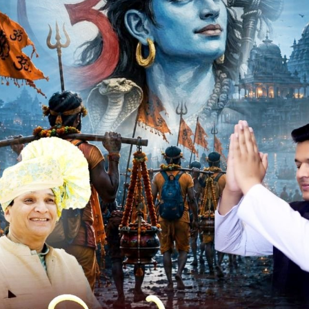
रा सुचना मिली की कुछ बाहर के लड़के संदिग्ध होकर टोल नाका के
े है । सुचना विश्वसनीय होने से टीम द्वारा टोल नाके के आसपास
प्राईवेट वाहन के रवाना होकर राजु का ढाबा पहुंचे । जहां पर छुपाव
ुलिये के पैदल-पैदल चलकर आते दिखे। जो वहां पर पहले से उपस्थित दो
कुछ देते दिखे । जिस पर हमराह फोर्स को टार्च की रोशनी से इशारा कर
गणेश पिता छोटुलाल वसुनिया जाति भील उम्र-19 साल निवासी ग्राम
 हुई, एक देशी कट्टा व जिन्स की दाहिने जेब में दो जिंदा राउण्ड,
 करवड़ थाना पेटलावद जिला झाबुआ से एक पिस्टल मेग्जीन लगी हुई,
श पिता प्रकाश भंवर जाति भील उम्र-18 साल निवासी ग्राम जैतपाड़ा
में लाने ले जाने व रखने के संबंध में लाइसेस नही होने से आरोपीयो के
का पंजीबध्द कर विवेचना मे लिया गया । आरोपीयो को माननीय
्रकाश भंवर जाति भील उम्र-18 साल निवासी ग्राम जैतपाड़ा थाना
 कर दो पिस्टल रखना बताया जो आरोपी की निशादेही से दो पिस्टल ओर
क बारह बोर का देशी कट्टा तथा दो जिंदा राउण्ड जप्त किये गये है ।
ि.ग्राम छनगारा थाना कानवन जिला धार की तलाश की जा रही है ।
िवासी ग्राम खण्डीगारा जिला धार,